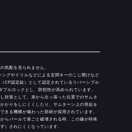
内の気配を見られません。
キングやドリルなどによる玄関キーのこじ開けなど
（CP認定錠）として認定されているリバーシブル
ダブルロックとし、防犯性が高められています。
廻し対策として、扉から出っ張った位置でのサムタ
っかかりをしにくくしたり、サムターン上の突起を
転できる機構が備わった部材が採用されています。
間からバールで扉ごと破壊される時、この鎌が特殊
はず）されにくくなっています。