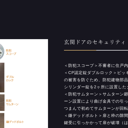
玄関ドアのセキュリティ
＜防犯スコープ＞不審者に住戸
＜CP認定錠ダブルロック＞ピッ
の被害を防ぐため、防犯建物部品
シリンダー錠を2ヶ所に設置した
＜防犯サムターン＞サムターン
ーン設置により曲げ金具での引
つまんで初めてサムターンが回
＜鎌デッドボルト＞扉と枠の隙
鍵受に引っかかって扉が破壊（