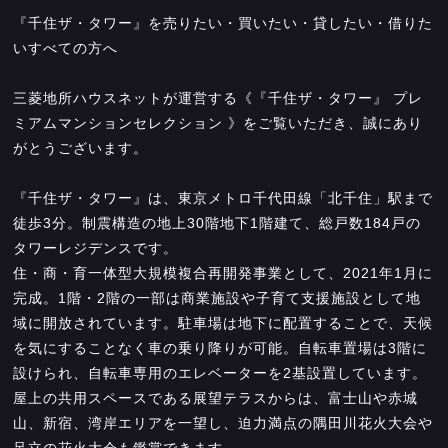
『千住ザ・タワー』を売りたい・買いたい・貸したい・借りた
いすべての方へ
三菱地所ハウスネットが運営する《『千住ザ・タワー』 プレ
ミアムマンションセレクション 》をご覧いただき、誠にあり
がとうございます。
『千住ザ・タワー』は、東京メトロ千代田線「北千住」駅まで
徒歩3分。制震構造の地上30階地下1階建て、総戸数184戸の
タワーレジデンスです。
住・商・育一体型大規模複合再開発事業として、2021年1月に
完成。1階・2階の一部は商業施設や子育て支援施設として地
域に開放されています。駐車場は地下に配置することで、天候
を気にすることなく車の乗り降りが可能。自転車置場は3階に
設けられ、自転車専用のエレベーターを2基設置しています。
屋上の共用スペースである展望テラスからは、富士山や赤城
山、新宿、湾岸エリアを一望し、迫力満点の隅田川花火大会や
足立の花火大会も鑑賞できます。