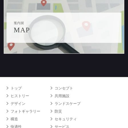
案内図
MAP
トップ
コンセプト
ヒストリー
共用施設
デザイン
ランドスケープ
フォトギャラリー
防災
構造
セキュリティ
快適性
サービス