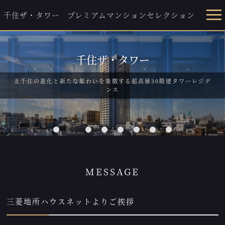
千住ザ・タワー
プレミアムマンションセレクション
千住ザ・タワー
北千住の進化と新たな賑わいを象徴する超高層30階建タワーレジデ
ンス
1
2
3
4
5
6
7
8
MESSAGE
三菱地所ハウスネットよりご挨拶